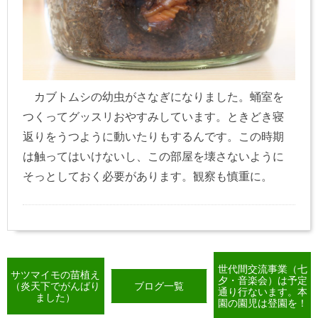
カブトムシの幼虫がさなぎになりました。蛹室を
つくってグッスリおやすみしています。ときどき寝
返りをうつように動いたりもするんです。この時期
は触ってはいけないし、この部屋を壊さないように
そっとしておく必要があります。観察も慎重に。
世代間交流事業（七
サツマイモの苗植え
夕・音楽会）は予定
（炎天下でがんばり
ブログ一覧
通り行ないます。本
ました）
園の園児は登園を！