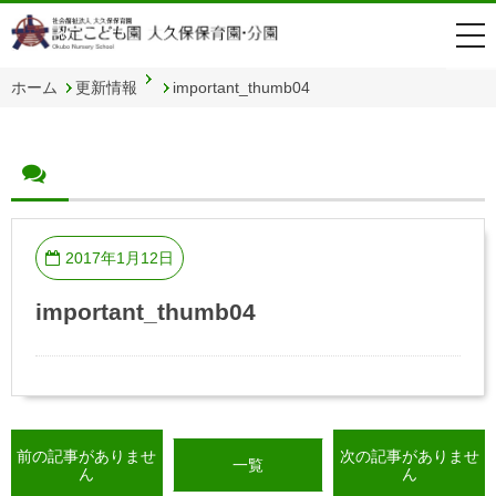
togg
navi
ホーム
更新情報
important_thumb04
2017年1月12日
important_thumb04
前の記事がありませ
次の記事がありませ
一覧
ん
ん