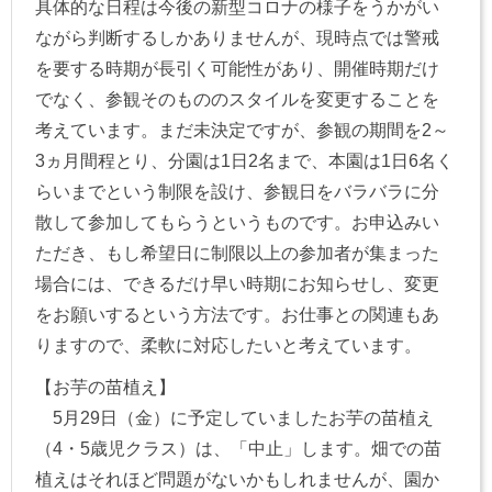
具体的な日程は今後の新型コロナの様子をうかがい
ながら判断するしかありませんが、現時点では警戒
を要する時期が長引く可能性があり、開催時期だけ
でなく、参観そのもののスタイルを変更することを
考えています。まだ未決定ですが、参観の期間を2～
3ヵ月間程とり、分園は1日2名まで、本園は1日6名く
らいまでという制限を設け、参観日をバラバラに分
散して参加してもらうというものです。お申込みい
ただき、もし希望日に制限以上の参加者が集まった
場合には、できるだけ早い時期にお知らせし、変更
をお願いするという方法です。お仕事との関連もあ
りますので、柔軟に対応したいと考えています。
【お芋の苗植え】
5月29日（金）に予定していましたお芋の苗植え
（4・5歳児クラス）は、「中止」します。畑での苗
植えはそれほど問題がないかもしれませんが、園か