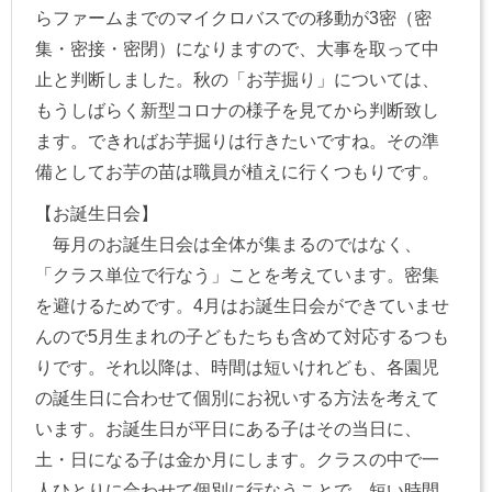
らファームまでのマイクロバスでの移動が3密（密
集・密接・密閉）になりますので、大事を取って中
止と判断しました。秋の「お芋掘り」については、
もうしばらく新型コロナの様子を見てから判断致し
ます。できればお芋掘りは行きたいですね。その準
備としてお芋の苗は職員が植えに行くつもりです。
【お誕生日会】
毎月のお誕生日会は全体が集まるのではなく、
「クラス単位で行なう」ことを考えています。密集
を避けるためです。4月はお誕生日会ができていませ
んので5月生まれの子どもたちも含めて対応するつも
りです。それ以降は、時間は短いけれども、各園児
の誕生日に合わせて個別にお祝いする方法を考えて
います。お誕生日が平日にある子はその当日に、
土・日になる子は金か月にします。クラスの中で一
人ひとりに合わせて個別に行なうことで、短い時間