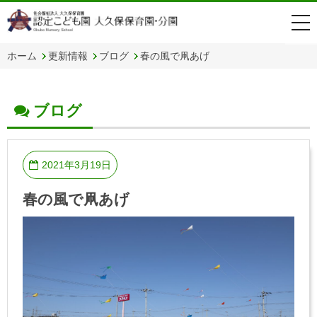
togg
navi
ホーム
更新情報
ブログ
春の風で凧あげ
ブログ
2021年3月19日
春の風で凧あげ